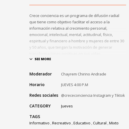
Crece conciencia es un programa de difusión radial
que tiene como objetivo facilitar el acceso a la
información relativa al crecimiento personal,
emocional, intelectual, mental, actitudinal, físico,
espiritual y financiero a hombre y mujeres de entre 30
y 50 años, que tengan la motivación de generar
transformaciones positivas en sus vidas.
En el programa radial de corte semanal, se busca
facilitar herramientas, estrategias y técnicas
Moderador
Chayrem Chirino Andrade
orientadas a contribuir al crecimiento integral del ser
Horario
humano, buscando con ello motivar al oyente, a través
JUEVES 4:00 P.M
de un lenguaje honesto, sencillo, esperanzador y
Redes sociales
@crececonciencia Instagram y Tiktok
especializado, a generar cambios significativos en su
vida, mediante la potenciación de sus capacidades
CATEGORY
Jueves
internas, externas y aprendidas, de cara a consolidar
una vida sana, plena y abundante.
TAGS
Informativo
,
Recreativo
,
Educativo
,
Cultural
,
Mixto
La intención es de impulsar al radioescucha a